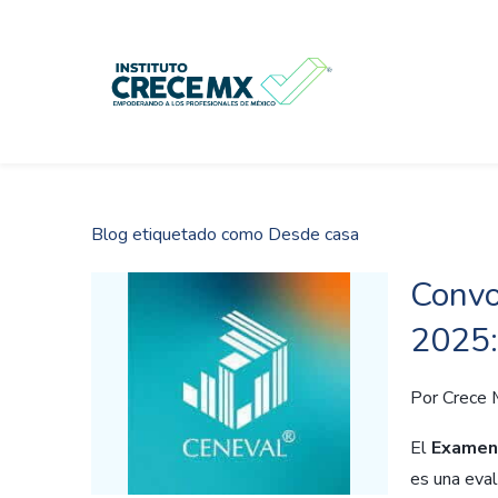
Skip
to
main
content
Blog etiquetado como Desde casa
Convo
2025:
Por
Crece
El
Examen 
es una eval