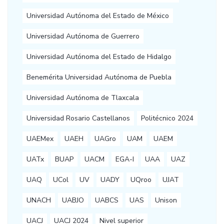
Universidad Autónoma del Estado de México
Universidad Autónoma de Guerrero
Universidad Autónoma del Estado de Hidalgo
Benemérita Universidad Autónoma de Puebla
Universidad Autónoma de Tlaxcala
Universidad Rosario Castellanos
Politécnico 2024
UAEMex
UAEH
UAGro
UAM
UAEM
UATx
BUAP
UACM
EGA-I
UAA
UAZ
UAQ
UCol
UV
UADY
UQroo
UJAT
UNACH
UABJO
UABCS
UAS
Unison
UACJ
UACJ 2024
Nivel superior