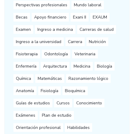
Perspectivas profesionales
Mundo laboral
Becas
Apoyo financiero
Exani II
EXAUM
Examen
Ingreso a medicina
Carreras de salud
Ingreso a la universidad
Carrera
Nutrición
Fisioterapia
Odontología
Veterinaria
Enfermería
Arquitectura
Medicina
Biología
Química
Matemáticas
Razonamiento lógico
Anatomía
Fisiología
Bioquímica
Guías de estudios
Cursos
Conocimiento
Exámenes
Plan de estudio
Orientación profesional
Habilidades