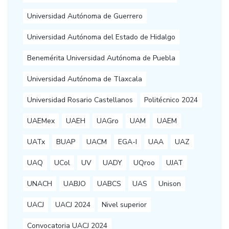
Universidad Autónoma de Guerrero
Universidad Autónoma del Estado de Hidalgo
Benemérita Universidad Autónoma de Puebla
Universidad Autónoma de Tlaxcala
Universidad Rosario Castellanos
Politécnico 2024
UAEMex
UAEH
UAGro
UAM
UAEM
UATx
BUAP
UACM
EGA-I
UAA
UAZ
UAQ
UCol
UV
UADY
UQroo
UJAT
UNACH
UABJO
UABCS
UAS
Unison
UACJ
UACJ 2024
Nivel superior
Convocatoria UACJ 2024