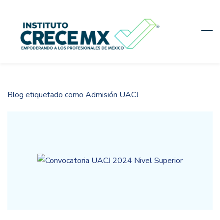
Skip
to
main
content
Blog etiquetado como Admisión UACJ