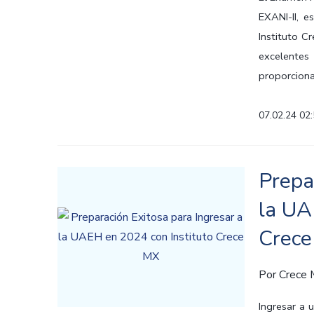
EXANI-II, e
Instituto C
excelent
proporciona
07.02.24 02
Prepa
la UA
Crec
Por
Crece
Ingresar a 