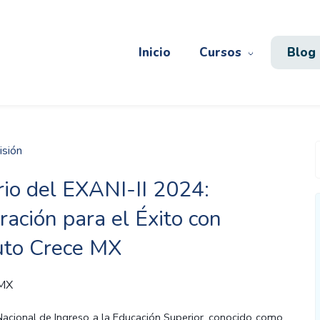
Inicio
Cursos
Blog
isión
io del EXANI-II 2024:
ración para el Éxito con
tuto Crece MX
 MX
acional de Ingreso a la Educación Superior, conocido como