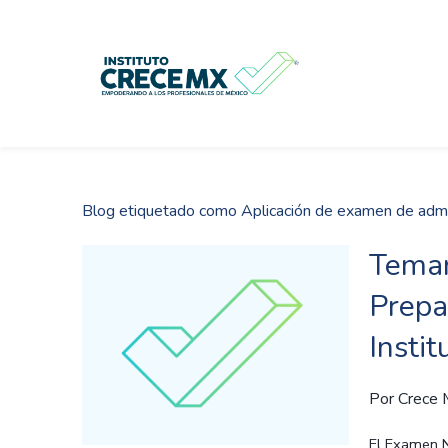
Skip
to
main
content
Blog etiquetado como Aplicación de examen de adm
Temar
Prepa
Insti
Por
Crece
El Examen N