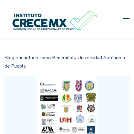
Skip
to
main
content
Blog etiquetado como Benemérita Universidad Autónoma
de Puebla