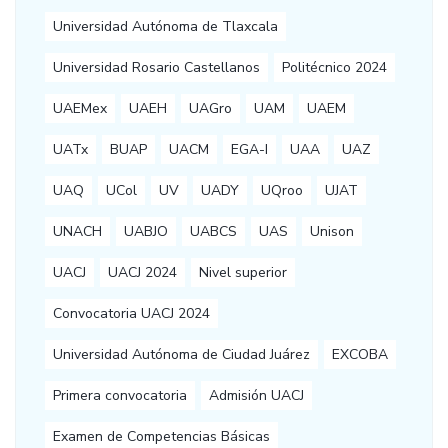
Universidad Autónoma de Tlaxcala
Universidad Rosario Castellanos
Politécnico 2024
UAEMex
UAEH
UAGro
UAM
UAEM
UATx
BUAP
UACM
EGA-I
UAA
UAZ
UAQ
UCol
UV
UADY
UQroo
UJAT
UNACH
UABJO
UABCS
UAS
Unison
UACJ
UACJ 2024
Nivel superior
Convocatoria UACJ 2024
Universidad Autónoma de Ciudad Juárez
EXCOBA
Primera convocatoria
Admisión UACJ
Examen de Competencias Básicas