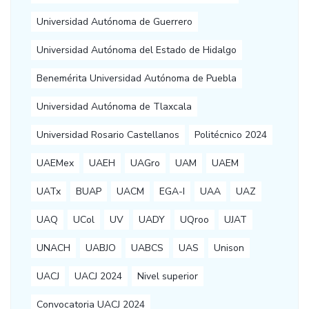
Universidad Autónoma de Guerrero
Universidad Autónoma del Estado de Hidalgo
Benemérita Universidad Autónoma de Puebla
Universidad Autónoma de Tlaxcala
Universidad Rosario Castellanos
Politécnico 2024
UAEMex
UAEH
UAGro
UAM
UAEM
UATx
BUAP
UACM
EGA-I
UAA
UAZ
UAQ
UCol
UV
UADY
UQroo
UJAT
UNACH
UABJO
UABCS
UAS
Unison
UACJ
UACJ 2024
Nivel superior
Convocatoria UACJ 2024