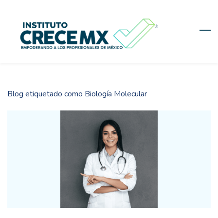
Skip
to
main
content
Blog etiquetado como Biología Molecular