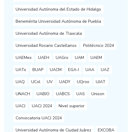
Universidad Autónoma del Estado de Hidalgo
Benemérita Universidad Autónoma de Puebla
Universidad Autónoma de Tlaxcala
Universidad Rosario Castellanos
Politécnico 2024
UAEMex
UAEH
UAGro
UAM
UAEM
UATx
BUAP
UACM
EGA-I
UAA
UAZ
UAQ
UCol
UV
UADY
UQroo
UJAT
UNACH
UABJO
UABCS
UAS
Unison
UACJ
UACJ 2024
Nivel superior
Convocatoria UACJ 2024
Universidad Autónoma de Ciudad Juárez
EXCOBA