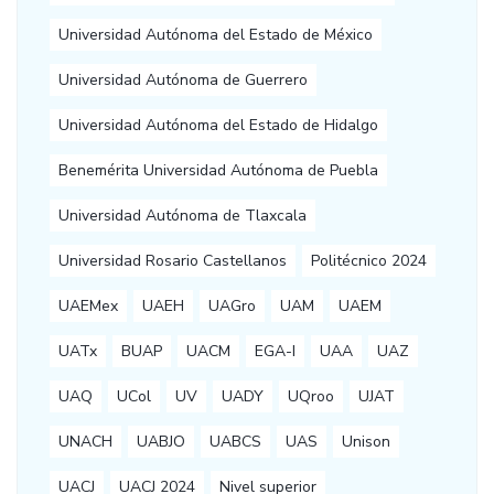
Universidad Autónoma del Estado de México
Universidad Autónoma de Guerrero
Universidad Autónoma del Estado de Hidalgo
Benemérita Universidad Autónoma de Puebla
Universidad Autónoma de Tlaxcala
Universidad Rosario Castellanos
Politécnico 2024
UAEMex
UAEH
UAGro
UAM
UAEM
UATx
BUAP
UACM
EGA-I
UAA
UAZ
UAQ
UCol
UV
UADY
UQroo
UJAT
UNACH
UABJO
UABCS
UAS
Unison
UACJ
UACJ 2024
Nivel superior