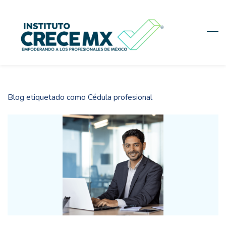
Skip
to
main
content
Blog etiquetado como Cédula profesional