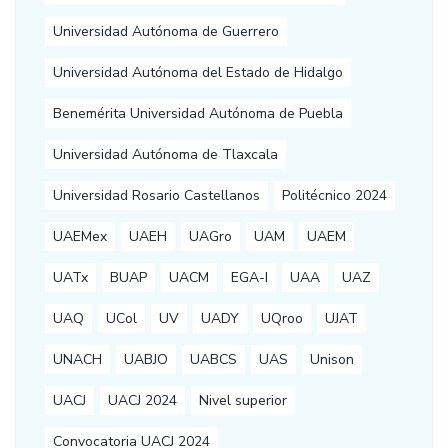
Universidad Autónoma de Guerrero
Universidad Autónoma del Estado de Hidalgo
Benemérita Universidad Autónoma de Puebla
Universidad Autónoma de Tlaxcala
Universidad Rosario Castellanos
Politécnico 2024
UAEMex
UAEH
UAGro
UAM
UAEM
UATx
BUAP
UACM
EGA-I
UAA
UAZ
UAQ
UCol
UV
UADY
UQroo
UJAT
UNACH
UABJO
UABCS
UAS
Unison
UACJ
UACJ 2024
Nivel superior
Convocatoria UACJ 2024