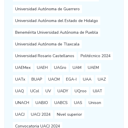
Universidad Autónoma de Guerrero
Universidad Autónoma del Estado de Hidalgo
Benemérita Universidad Autónoma de Puebla
Universidad Autónoma de Tlaxcala
Universidad Rosario Castellanos
Politécnico 2024
UAEMex
UAEH
UAGro
UAM
UAEM
UATx
BUAP
UACM
EGA-I
UAA
UAZ
UAQ
UCol
UV
UADY
UQroo
UJAT
UNACH
UABJO
UABCS
UAS
Unison
UACJ
UACJ 2024
Nivel superior
Convocatoria UACJ 2024