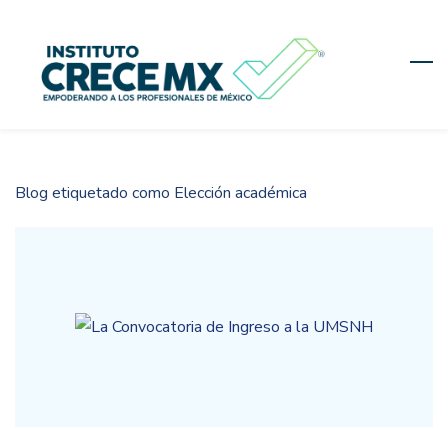
Skip
to
main
content
Blog etiquetado como Elección académica