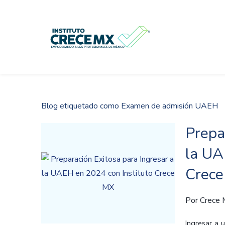
Skip
to
main
content
Blog etiquetado como Examen de admisión UAEH
Prepa
la UA
Crec
Por
Crece
Ingresar a 