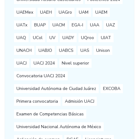
UAEMex
UAEH
UAGro
UAM
UAEM
UATx
BUAP
UACM
EGA-I
UAA
UAZ
UAQ
UCol
UV
UADY
UQroo
UJAT
UNACH
UABJO
UABCS
UAS
Unison
UACJ
UACJ 2024
Nivel superior
Convocatoria UACJ 2024
Universidad Autónoma de Ciudad Juárez
EXCOBA
Primera convocatoria
Admisión UACJ
Examen de Competencias Básicas
Universidad Nacional Autónoma de México