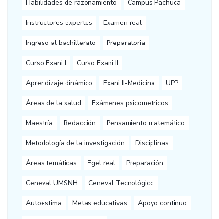
Habilidades de razonamiento
Campus Pachuca
Instructores expertos
Examen real
Ingreso al bachillerato
Preparatoria
Curso Exani I
Curso Exani II
Aprendizaje dinámico
Exani II-Medicina
UPP
Áreas de la salud
Exámenes psicometricos
Maestría
Redacción
Pensamiento matemático
Metodología de la investigación
Disciplinas
Áreas temáticas
Egel real
Preparación
Ceneval UMSNH
Ceneval Tecnológico
Autoestima
Metas educativas
Apoyo continuo