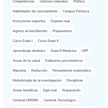
Competencias
Ciencias naturales
Política
Habilidades de razonamiento
Campus Pachuca
Instructores expertos
Examen real
Ingreso al bachillerato
Preparatoria
Curso Exani I
Curso Exani II
Aprendizaje dinámico
Exani II-Medicina
UPP
Áreas de la salud
Exámenes psicometricos
Maestría
Redacción
Pensamiento matemático
Metodología de la investigación
Disciplinas
Áreas temáticas
Egel real
Preparación
Ceneval UMSNH
Ceneval Tecnológico