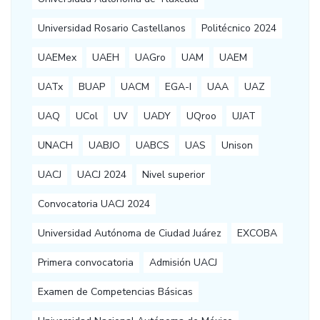
Universidad Rosario Castellanos
Politécnico 2024
UAEMex
UAEH
UAGro
UAM
UAEM
UATx
BUAP
UACM
EGA-I
UAA
UAZ
UAQ
UCol
UV
UADY
UQroo
UJAT
UNACH
UABJO
UABCS
UAS
Unison
UACJ
UACJ 2024
Nivel superior
Convocatoria UACJ 2024
Universidad Autónoma de Ciudad Juárez
EXCOBA
Primera convocatoria
Admisión UACJ
Examen de Competencias Básicas