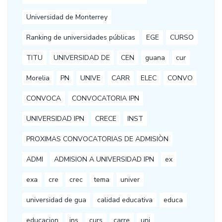
Universidad de Monterrey
Ranking de universidades públicas
EGE
CURSO
TITU
UNIVERSIDAD DE
CEN
guana
cur
Morelia
PN
UNIVE
CARR
ELEC
CONVO
CONVOCA
CONVOCATORIA IPN
UNIVERSIDAD IPN
CRECE
INST
PROXIMAS CONVOCATORIAS DE ADMISIÒN
ADMI
ADMISION A UNIVERSIDAD IPN
ex
exa
cre
crec
tema
univer
universidad de gua
calidad educativa
educa
educacion
ins
curs
carre
uni