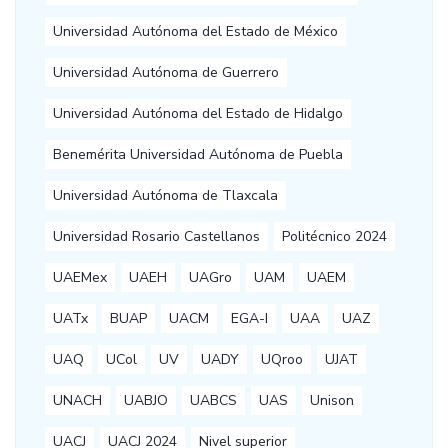
Universidad Autónoma del Estado de México
Universidad Autónoma de Guerrero
Universidad Autónoma del Estado de Hidalgo
Benemérita Universidad Autónoma de Puebla
Universidad Autónoma de Tlaxcala
Universidad Rosario Castellanos
Politécnico 2024
UAEMex
UAEH
UAGro
UAM
UAEM
UATx
BUAP
UACM
EGA-I
UAA
UAZ
UAQ
UCol
UV
UADY
UQroo
UJAT
UNACH
UABJO
UABCS
UAS
Unison
UACJ
UACJ 2024
Nivel superior