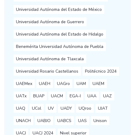
Universidad Autónoma del Estado de México
Universidad Autónoma de Guerrero
Universidad Autónoma del Estado de Hidalgo
Benemérita Universidad Autónoma de Puebla
Universidad Autónoma de Tlaxcala
Universidad Rosario Castellanos
Politécnico 2024
UAEMex
UAEH
UAGro
UAM
UAEM
UATx
BUAP
UACM
EGA-I
UAA
UAZ
UAQ
UCol
UV
UADY
UQroo
UJAT
UNACH
UABJO
UABCS
UAS
Unison
UACJ
UACJ 2024
Nivel superior