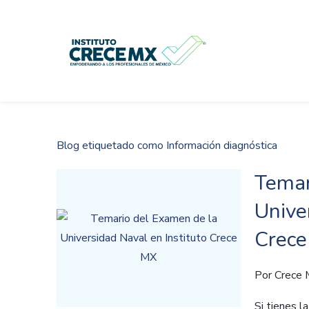
Skip
to
main
content
Blog etiquetado como Información diagnóstica
Temar
Unive
Crec
Por
Crece
Si tienes l