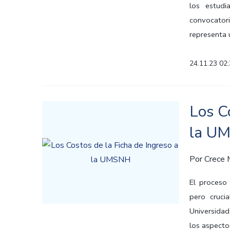
los estudi
convocatori
representa 
24.11.23 02
Los C
la U
Por
Crece
El proceso
pero cruci
Universida
los aspecto