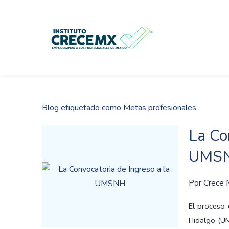
Skip
to
main
content
Blog etiquetado como Metas profesionales
La Co
UMS
Por
Crece
El proceso 
Hidalgo (U