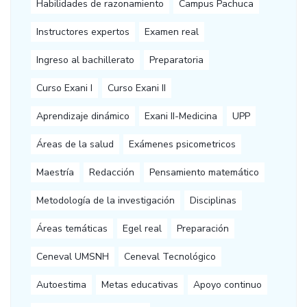
Habilidades de razonamiento
Campus Pachuca
Instructores expertos
Examen real
Ingreso al bachillerato
Preparatoria
Curso Exani I
Curso Exani II
Aprendizaje dinámico
Exani II-Medicina
UPP
Áreas de la salud
Exámenes psicometricos
Maestría
Redacción
Pensamiento matemático
Metodología de la investigación
Disciplinas
Áreas temáticas
Egel real
Preparación
Ceneval UMSNH
Ceneval Tecnológico
Autoestima
Metas educativas
Apoyo continuo