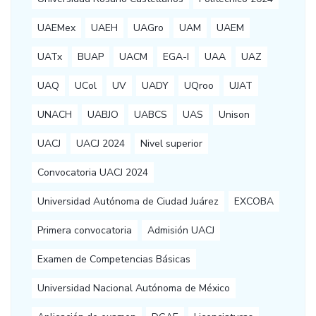
UAEMex
UAEH
UAGro
UAM
UAEM
UATx
BUAP
UACM
EGA-I
UAA
UAZ
UAQ
UCol
UV
UADY
UQroo
UJAT
UNACH
UABJO
UABCS
UAS
Unison
UACJ
UACJ 2024
Nivel superior
Convocatoria UACJ 2024
Universidad Autónoma de Ciudad Juárez
EXCOBA
Primera convocatoria
Admisión UACJ
Examen de Competencias Básicas
Universidad Nacional Autónoma de México