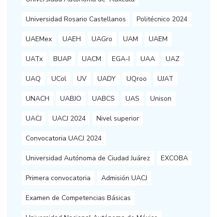
Universidad Rosario Castellanos
Politécnico 2024
UAEMex
UAEH
UAGro
UAM
UAEM
UATx
BUAP
UACM
EGA-I
UAA
UAZ
UAQ
UCol
UV
UADY
UQroo
UJAT
UNACH
UABJO
UABCS
UAS
Unison
UACJ
UACJ 2024
Nivel superior
Convocatoria UACJ 2024
Universidad Autónoma de Ciudad Juárez
EXCOBA
Primera convocatoria
Admisión UACJ
Examen de Competencias Básicas