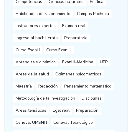
Competencias
Ciencias naturales
Política
Habilidades de razonamiento
Campus Pachuca
Instructores expertos
Examen real
Ingreso al bachillerato
Preparatoria
Curso Exani I
Curso Exani II
Aprendizaje dinámico
Exani II-Medicina
UPP
Áreas de la salud
Exámenes psicometricos
Maestría
Redacción
Pensamiento matemático
Metodología de la investigación
Disciplinas
Áreas temáticas
Egel real
Preparación
Ceneval UMSNH
Ceneval Tecnológico