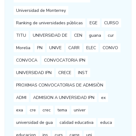
Universidad de Monterrey
Ranking de universidades públicas
EGE
CURSO
TITU
UNIVERSIDAD DE
CEN
guana
cur
Morelia
PN
UNIVE
CARR
ELEC
CONVO
CONVOCA
CONVOCATORIA IPN
UNIVERSIDAD IPN
CRECE
INST
PROXIMAS CONVOCATORIAS DE ADMISIÒN
ADMI
ADMISION A UNIVERSIDAD IPN
ex
exa
cre
crec
tema
univer
universidad de gua
calidad educativa
educa
educacion
ins
curs
carre
uni