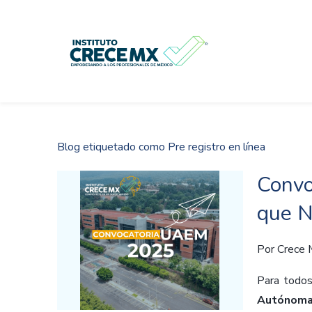
Skip
to
main
content
Blog etiquetado como Pre registro en línea
Convo
que N
Por
Crece
Para todos
Autónoma