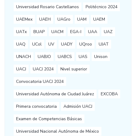
Universidad Rosario Castellanos
Politécnico 2024
UAEMex
UAEH
UAGro
UAM
UAEM
UATx
BUAP
UACM
EGA-I
UAA
UAZ
UAQ
UCol
UV
UADY
UQroo
UJAT
UNACH
UABJO
UABCS
UAS
Unison
UACJ
UACJ 2024
Nivel superior
Convocatoria UACJ 2024
Universidad Autónoma de Ciudad Juárez
EXCOBA
Primera convocatoria
Admisión UACJ
Examen de Competencias Básicas
Universidad Nacional Autónoma de México