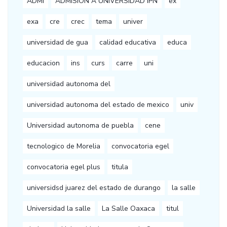
ADMI
ADMISION A UNIVERSIDAD IPN
ex
exa
cre
crec
tema
univer
universidad de gua
calidad educativa
educa
educacion
ins
curs
carre
uni
universidad autonoma del
universidad autonoma del estado de mexico
univ
Universidad autonoma de puebla
cene
tecnologico de Morelia
convocatoria egel
convocatoria egel plus
titula
universidsd juarez del estado de durango
la salle
Universidad la salle
La Salle Oaxaca
titul