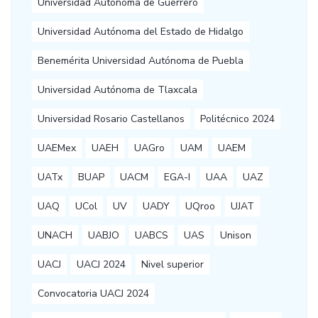
Universidad Autónoma de Guerrero
Universidad Autónoma del Estado de Hidalgo
Benemérita Universidad Autónoma de Puebla
Universidad Autónoma de Tlaxcala
Universidad Rosario Castellanos
Politécnico 2024
UAEMex
UAEH
UAGro
UAM
UAEM
UATx
BUAP
UACM
EGA-I
UAA
UAZ
UAQ
UCol
UV
UADY
UQroo
UJAT
UNACH
UABJO
UABCS
UAS
Unison
UACJ
UACJ 2024
Nivel superior
Convocatoria UACJ 2024