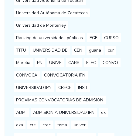
Universidad Autónoma de Yucatán
Universidad Autónoma de Zacatecas
Universidad de Monterrey
Ranking de universidades públicas
EGE
CURSO
TITU
UNIVERSIDAD DE
CEN
guana
cur
Morelia
PN
UNIVE
CARR
ELEC
CONVO
CONVOCA
CONVOCATORIA IPN
UNIVERSIDAD IPN
CRECE
INST
PROXIMAS CONVOCATORIAS DE ADMISIÒN
ADMI
ADMISION A UNIVERSIDAD IPN
ex
exa
cre
crec
tema
univer