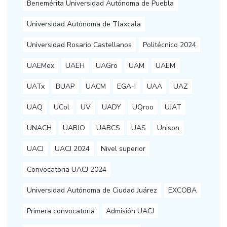
Benemérita Universidad Autónoma de Puebla
Universidad Autónoma de Tlaxcala
Universidad Rosario Castellanos
Politécnico 2024
UAEMex
UAEH
UAGro
UAM
UAEM
UATx
BUAP
UACM
EGA-I
UAA
UAZ
UAQ
UCol
UV
UADY
UQroo
UJAT
UNACH
UABJO
UABCS
UAS
Unison
UACJ
UACJ 2024
Nivel superior
Convocatoria UACJ 2024
Universidad Autónoma de Ciudad Juárez
EXCOBA
Primera convocatoria
Admisión UACJ