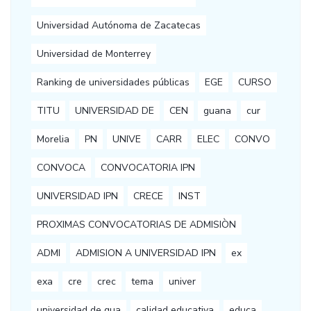
Universidad Autónoma de Zacatecas
Universidad de Monterrey
Ranking de universidades públicas
EGE
CURSO
TITU
UNIVERSIDAD DE
CEN
guana
cur
Morelia
PN
UNIVE
CARR
ELEC
CONVO
CONVOCA
CONVOCATORIA IPN
UNIVERSIDAD IPN
CRECE
INST
PROXIMAS CONVOCATORIAS DE ADMISIÒN
ADMI
ADMISION A UNIVERSIDAD IPN
ex
exa
cre
crec
tema
univer
universidad de gua
calidad educativa
educa