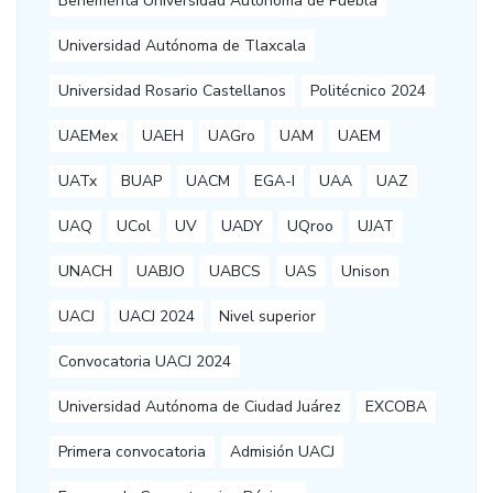
Benemérita Universidad Autónoma de Puebla
Universidad Autónoma de Tlaxcala
Universidad Rosario Castellanos
Politécnico 2024
UAEMex
UAEH
UAGro
UAM
UAEM
UATx
BUAP
UACM
EGA-I
UAA
UAZ
UAQ
UCol
UV
UADY
UQroo
UJAT
UNACH
UABJO
UABCS
UAS
Unison
UACJ
UACJ 2024
Nivel superior
Convocatoria UACJ 2024
Universidad Autónoma de Ciudad Juárez
EXCOBA
Primera convocatoria
Admisión UACJ