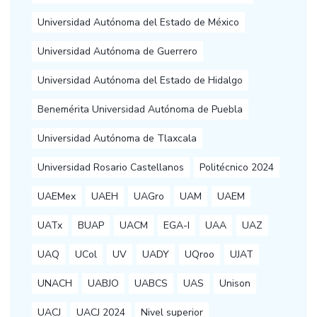
Universidad Autónoma del Estado de México
Universidad Autónoma de Guerrero
Universidad Autónoma del Estado de Hidalgo
Benemérita Universidad Autónoma de Puebla
Universidad Autónoma de Tlaxcala
Universidad Rosario Castellanos
Politécnico 2024
UAEMex
UAEH
UAGro
UAM
UAEM
UATx
BUAP
UACM
EGA-I
UAA
UAZ
UAQ
UCol
UV
UADY
UQroo
UJAT
UNACH
UABJO
UABCS
UAS
Unison
UACJ
UACJ 2024
Nivel superior