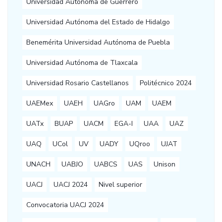
Universidad Autónoma de Guerrero
Universidad Autónoma del Estado de Hidalgo
Benemérita Universidad Autónoma de Puebla
Universidad Autónoma de Tlaxcala
Universidad Rosario Castellanos
Politécnico 2024
UAEMex
UAEH
UAGro
UAM
UAEM
UATx
BUAP
UACM
EGA-I
UAA
UAZ
UAQ
UCol
UV
UADY
UQroo
UJAT
UNACH
UABJO
UABCS
UAS
Unison
UACJ
UACJ 2024
Nivel superior
Convocatoria UACJ 2024