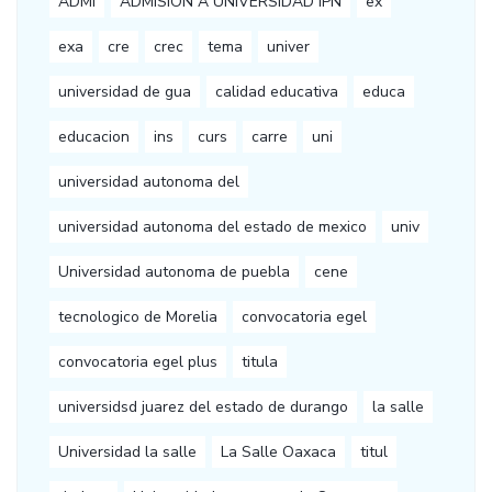
ADMI
ADMISION A UNIVERSIDAD IPN
ex
exa
cre
crec
tema
univer
universidad de gua
calidad educativa
educa
educacion
ins
curs
carre
uni
universidad autonoma del
universidad autonoma del estado de mexico
univ
Universidad autonoma de puebla
cene
tecnologico de Morelia
convocatoria egel
convocatoria egel plus
titula
universidsd juarez del estado de durango
la salle
Universidad la salle
La Salle Oaxaca
titul