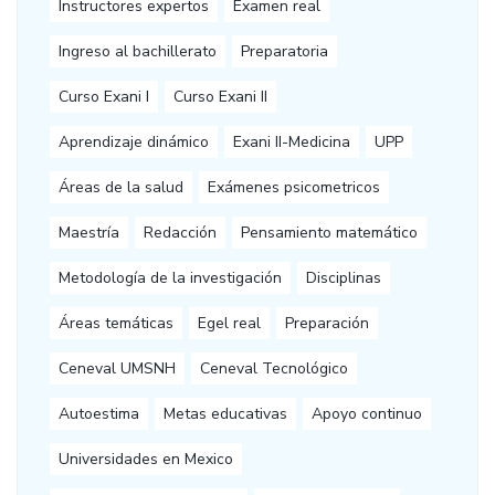
Instructores expertos
Examen real
Ingreso al bachillerato
Preparatoria
Curso Exani I
Curso Exani II
Aprendizaje dinámico
Exani II-Medicina
UPP
Áreas de la salud
Exámenes psicometricos
Maestría
Redacción
Pensamiento matemático
Metodología de la investigación
Disciplinas
Áreas temáticas
Egel real
Preparación
Ceneval UMSNH
Ceneval Tecnológico
Autoestima
Metas educativas
Apoyo continuo
Universidades en Mexico