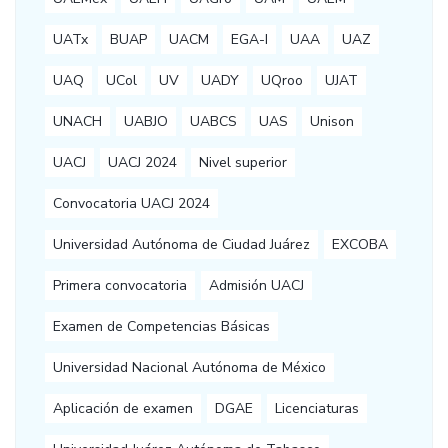
UATx
BUAP
UACM
EGA-I
UAA
UAZ
UAQ
UCol
UV
UADY
UQroo
UJAT
UNACH
UABJO
UABCS
UAS
Unison
UACJ
UACJ 2024
Nivel superior
Convocatoria UACJ 2024
Universidad Autónoma de Ciudad Juárez
EXCOBA
Primera convocatoria
Admisión UACJ
Examen de Competencias Básicas
Universidad Nacional Autónoma de México
Aplicación de examen
DGAE
Licenciaturas