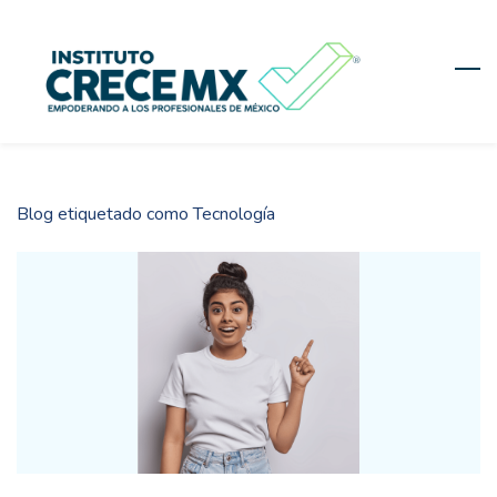
Skip
to
main
content
Blog etiquetado como Tecnología