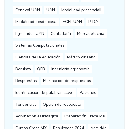
Ceneval UAN
UAN
Modalidad presenciall
Modalidad desde casa
EGEL UAN
PiiDA
Egresados UAN
Contaduría
Mercadotecnia
Sistemas Computacionales
Ciencias de la educación
Médico cirujano
Dentista
QFB
Ingeniería agronomía
Respuestas
Eliminación de respuestas
Identificación de palabras clave
Patrones
Tendencias
Opción de respuesta
Adivinación estratégica
Preparación Crece MX
Cursos Crece MX
Resultados 2024
Admitido