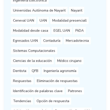
Ingeniería Electrónica
Universidas Autónoma de Nayarit
Nayarit
Ceneval UAN
UAN
Modalidad presenciall
Modalidad desde casa
EGEL UAN
PiiDA
Egresados UAN
Contaduría
Mercadotecnia
Sistemas Computacionales
Ciencias de la educación
Médico cirujano
Dentista
QFB
Ingeniería agronomía
Respuestas
Eliminación de respuestas
Identificación de palabras clave
Patrones
Tendencias
Opción de respuesta