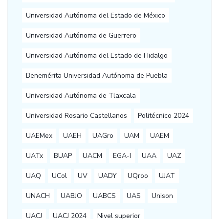
Universidad Autónoma del Estado de México
Universidad Autónoma de Guerrero
Universidad Autónoma del Estado de Hidalgo
Benemérita Universidad Autónoma de Puebla
Universidad Autónoma de Tlaxcala
Universidad Rosario Castellanos
Politécnico 2024
UAEMex
UAEH
UAGro
UAM
UAEM
UATx
BUAP
UACM
EGA-I
UAA
UAZ
UAQ
UCol
UV
UADY
UQroo
UJAT
UNACH
UABJO
UABCS
UAS
Unison
UACJ
UACJ 2024
Nivel superior