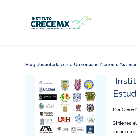
Skip
to
main
content
Blog etiquetado como Universidad Nacional Autóno
Insti
Estud
Por
Crece
Si tienes e
lugar corre