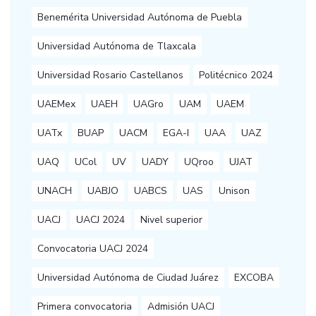
Benemérita Universidad Autónoma de Puebla
Universidad Autónoma de Tlaxcala
Universidad Rosario Castellanos
Politécnico 2024
UAEMex
UAEH
UAGro
UAM
UAEM
UATx
BUAP
UACM
EGA-I
UAA
UAZ
UAQ
UCol
UV
UADY
UQroo
UJAT
UNACH
UABJO
UABCS
UAS
Unison
UACJ
UACJ 2024
Nivel superior
Convocatoria UACJ 2024
Universidad Autónoma de Ciudad Juárez
EXCOBA
Primera convocatoria
Admisión UACJ