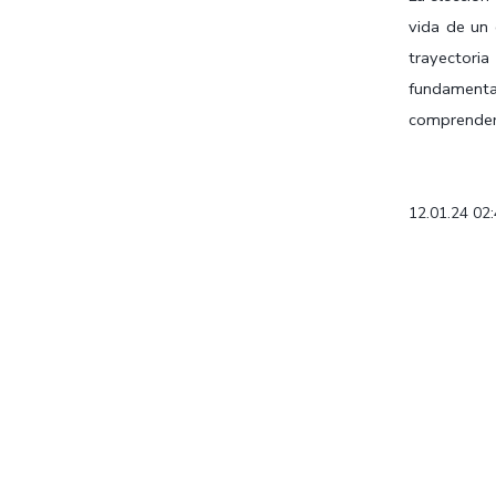
vida de un 
trayector
fundament
comprender 
12.01.24 02