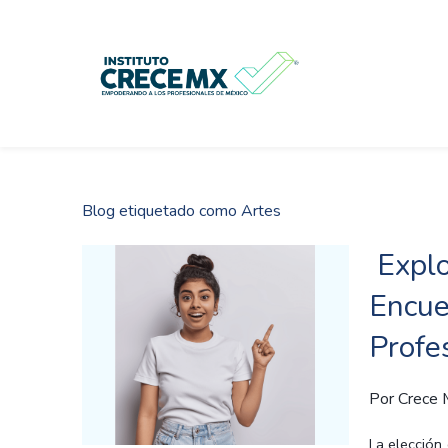
Skip
to
main
content
Blog etiquetado como Artes
Explo
Encue
Profe
Por
Crece
La elección