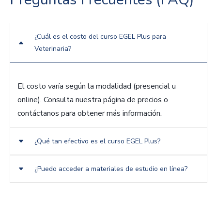
¿Cuál es el costo del curso EGEL Plus para
Veterinaria?
El costo varía según la modalidad (presencial u
online). Consulta nuestra página de precios o
contáctanos para obtener más información.
¿Qué tan efectivo es el curso EGEL Plus?
¿Puedo acceder a materiales de estudio en línea?
Nuestros cursos están diseñados por expertos y han
demostrado ser altamente efectivos, con una alta
tasa de éxito entre nuestros estudiantes.
Sí, ofrecemos una plataforma en línea donde puedes
acceder a todos los materiales de estudio, realizar