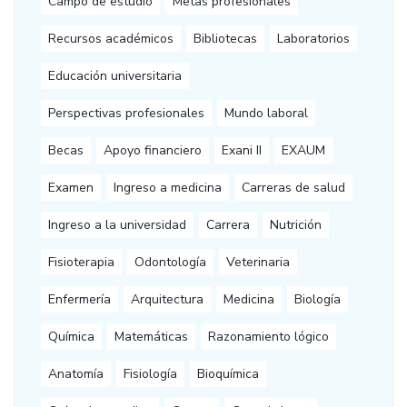
Campo de estudio
Metas profesionales
Recursos académicos
Bibliotecas
Laboratorios
Educación universitaria
Perspectivas profesionales
Mundo laboral
Becas
Apoyo financiero
Exani II
EXAUM
Examen
Ingreso a medicina
Carreras de salud
Ingreso a la universidad
Carrera
Nutrición
Fisioterapia
Odontología
Veterinaria
Enfermería
Arquitectura
Medicina
Biología
Química
Matemáticas
Razonamiento lógico
Anatomía
Fisiología
Bioquímica