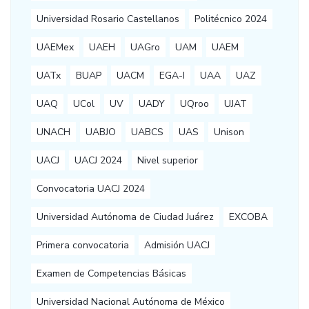
Universidad Rosario Castellanos
Politécnico 2024
UAEMex
UAEH
UAGro
UAM
UAEM
UATx
BUAP
UACM
EGA-I
UAA
UAZ
UAQ
UCol
UV
UADY
UQroo
UJAT
UNACH
UABJO
UABCS
UAS
Unison
UACJ
UACJ 2024
Nivel superior
Convocatoria UACJ 2024
Universidad Autónoma de Ciudad Juárez
EXCOBA
Primera convocatoria
Admisión UACJ
Examen de Competencias Básicas
Universidad Nacional Autónoma de México