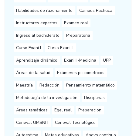
Habilidades de razonamiento
Campus Pachuca
Instructores expertos
Examen real
Ingreso al bachillerato
Preparatoria
Curso Exani I
Curso Exani II
Aprendizaje dinámico
Exani II-Medicina
UPP
Áreas de la salud
Exámenes psicometricos
Maestría
Redacción
Pensamiento matemático
Metodología de la investigación
Disciplinas
Áreas temáticas
Egel real
Preparación
Ceneval UMSNH
Ceneval Tecnológico
Autoestima
Metas educativas
Apoyo continuo