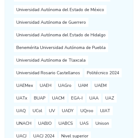
Universidad Autónoma del Estado de México
Universidad Autónoma de Guerrero
Universidad Autónoma del Estado de Hidalgo
Benemérita Universidad Autónoma de Puebla
Universidad Autónoma de Tlaxcala
Universidad Rosario Castellanos
Politécnico 2024
UAEMex
UAEH
UAGro
UAM
UAEM
UATx
BUAP
UACM
EGA-I
UAA
UAZ
UAQ
UCol
UV
UADY
UQroo
UJAT
UNACH
UABJO
UABCS
UAS
Unison
UACJ
UACJ 2024
Nivel superior