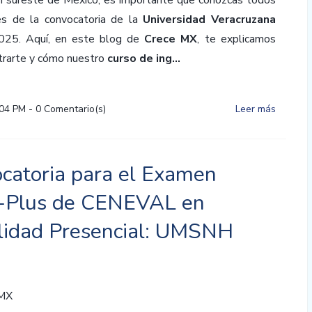
ón sureste de México, es importante que conozcas todos
es de la convocatoria de la
Universidad Veracruzana
25. Aquí, en este blog de
Crece MX
, te explicamos
trarte y cómo nuestro
curso de ing...
:04 PM
-
0
Comentario(s)
Leer más
catoria para el Examen
-Plus de CENEVAL en
idad Presencial: UMSNH
 MX