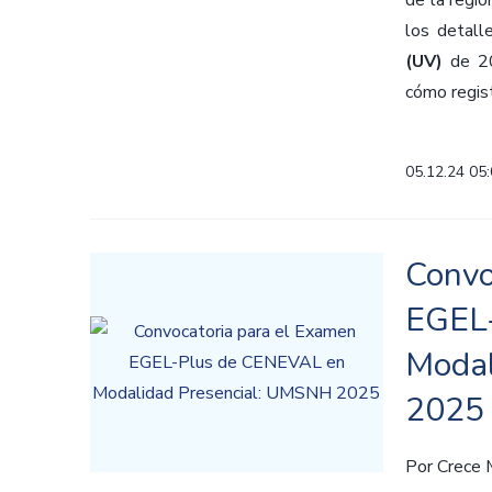
de la regi
los detall
(UV)
de 20
cómo regis
05.12.24 05
Convo
EGEL
Modal
2025
Por
Crece