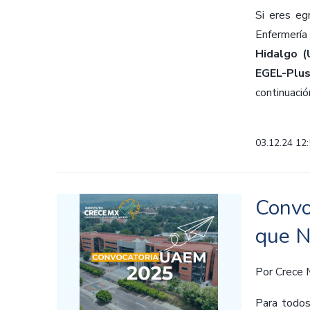
Si eres eg
Enfermerí
Hidalgo 
EGEL-Plu
continuació
03.12.24 12
Convo
que N
Por
Crece
Para todos