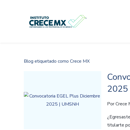
Skip
to
main
content
Blog etiquetado como Crece MX
Convo
2025
Por
Crece
¿Egresast
titularte 