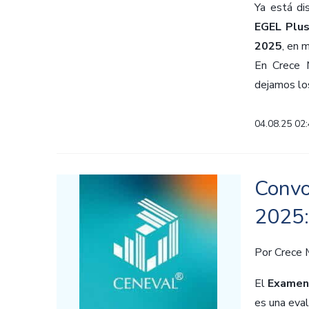
Ya está di
EGEL Plu
2025
, en 
En Crece 
dejamos los
04.08.25 02
Convo
2025:
Por
Crece
El
Examen 
es una eval