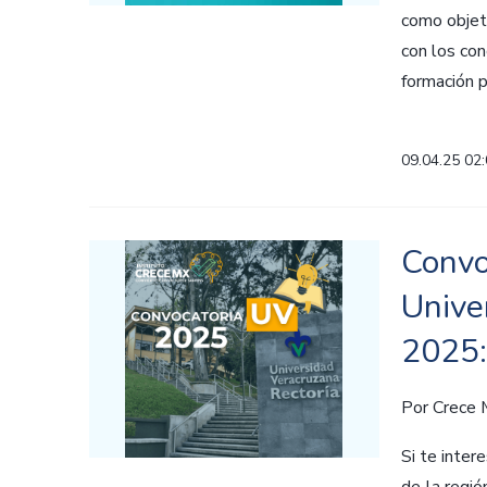
como objeti
con los con
formación pr
09.04.25 02
Convo
Unive
2025:
Por
Crece
Si te inter