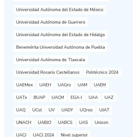
Universidad Autónoma del Estado de México
Universidad Autónoma de Guerrero
Universidad Autónoma del Estado de Hidalgo
Benemérita Universidad Autónoma de Puebla
Universidad Autónoma de Tlaxcala
Universidad Rosario Castellanos
Politécnico 2024
UAEMex
UAEH
UAGro
UAM
UAEM
UATx
BUAP
UACM
EGA-I
UAA
UAZ
UAQ
UCol
UV
UADY
UQroo
UJAT
UNACH
UABJO
UABCS
UAS
Unison
UACJ
UACJ 2024
Nivel superior