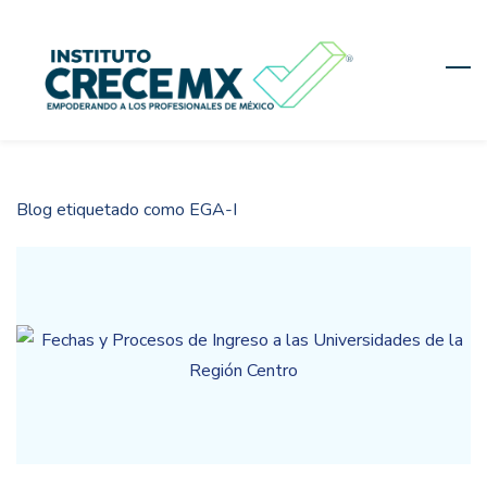
Skip
to
main
content
Blog etiquetado como EGA-I