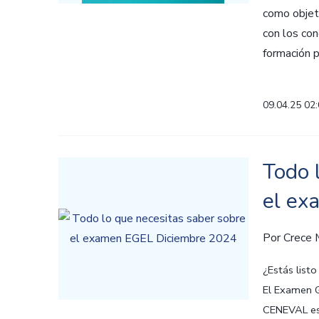
como objeti
con los con
formación pr
09.04.25 02
Todo 
el ex
Por
Crece
¿Estás list
El Examen G
CENEVAL es 