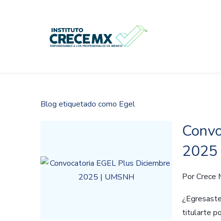
Skip
to
main
content
Blog etiquetado como Egel
Convo
2025
Por
Crece
¿Egresast
titularte 