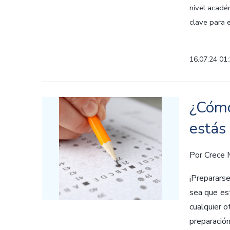
nivel acadé
clave para e
16.07.24 01
¿Cómo
estás
Por
Crece
¡Preparars
sea que es
cualquier o
preparació