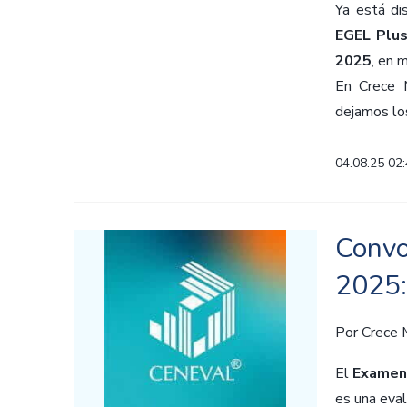
Ya está di
EGEL Plu
2025
, en 
En Crece 
dejamos los
04.08.25 02
Convo
2025:
Por
Crece
El
Examen 
es una eval