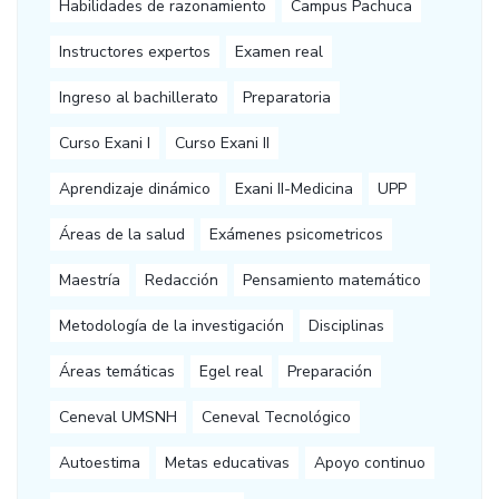
Habilidades de razonamiento
Campus Pachuca
Instructores expertos
Examen real
Ingreso al bachillerato
Preparatoria
Curso Exani I
Curso Exani II
Aprendizaje dinámico
Exani II-Medicina
UPP
Áreas de la salud
Exámenes psicometricos
Maestría
Redacción
Pensamiento matemático
Metodología de la investigación
Disciplinas
Áreas temáticas
Egel real
Preparación
Ceneval UMSNH
Ceneval Tecnológico
Autoestima
Metas educativas
Apoyo continuo