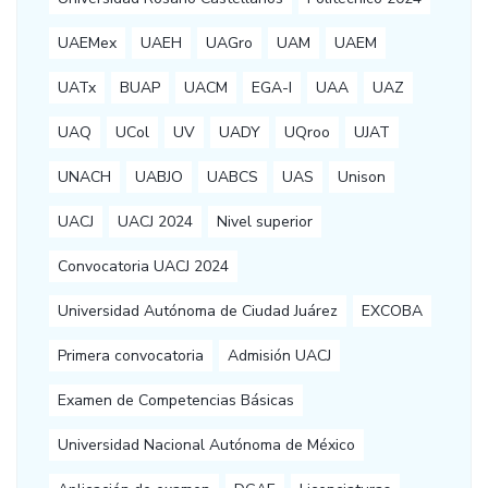
UAEMex
UAEH
UAGro
UAM
UAEM
UATx
BUAP
UACM
EGA-I
UAA
UAZ
UAQ
UCol
UV
UADY
UQroo
UJAT
UNACH
UABJO
UABCS
UAS
Unison
UACJ
UACJ 2024
Nivel superior
Convocatoria UACJ 2024
Universidad Autónoma de Ciudad Juárez
EXCOBA
Primera convocatoria
Admisión UACJ
Examen de Competencias Básicas
Universidad Nacional Autónoma de México