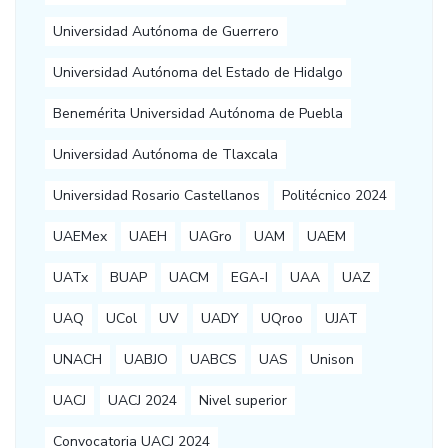
Universidad Autónoma de Guerrero
Universidad Autónoma del Estado de Hidalgo
Benemérita Universidad Autónoma de Puebla
Universidad Autónoma de Tlaxcala
Universidad Rosario Castellanos
Politécnico 2024
UAEMex
UAEH
UAGro
UAM
UAEM
UATx
BUAP
UACM
EGA-I
UAA
UAZ
UAQ
UCol
UV
UADY
UQroo
UJAT
UNACH
UABJO
UABCS
UAS
Unison
UACJ
UACJ 2024
Nivel superior
Convocatoria UACJ 2024