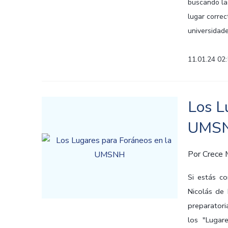
buscando las
lugar correc
universidade
11.01.24 02
Los L
UMS
Por
Crece
Si estás c
Nicolás de 
preparatori
los "Lugar