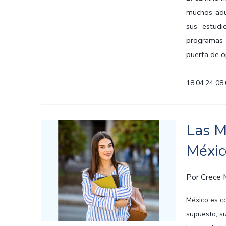
muchos adu
sus estudi
programas 
puerta de o
18.04.24 08
Las M
Méxic
Por
Crece
México es co
supuesto, su