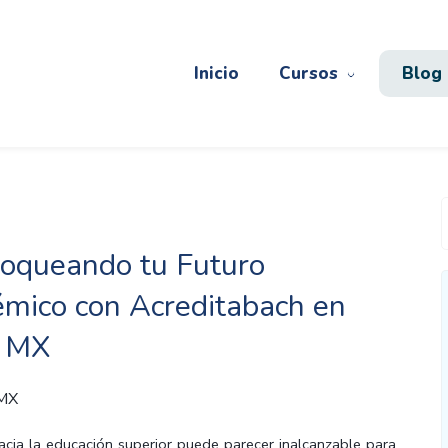
Inicio
Cursos
Blog
oqueando tu Futuro
mico con Acreditabach en
e MX
 MX
acia la educación superior puede parecer inalcanzable para