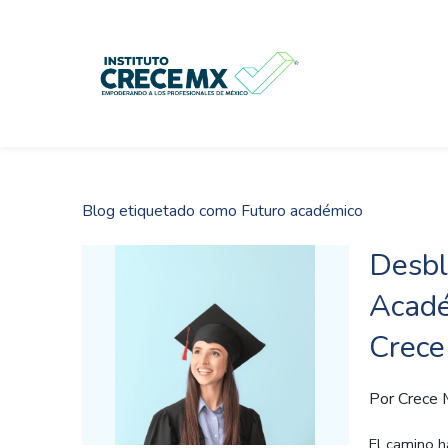
Skip
to
main
content
Blog etiquetado como Futuro académico
Desbl
Acadé
Crec
Por
Crece
El camino h