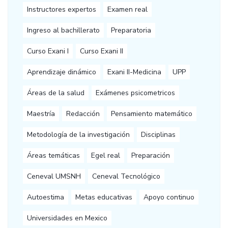
Instructores expertos
Examen real
Ingreso al bachillerato
Preparatoria
Curso Exani I
Curso Exani II
Aprendizaje dinámico
Exani II-Medicina
UPP
Áreas de la salud
Exámenes psicometricos
Maestría
Redacción
Pensamiento matemático
Metodología de la investigación
Disciplinas
Áreas temáticas
Egel real
Preparación
Ceneval UMSNH
Ceneval Tecnológico
Autoestima
Metas educativas
Apoyo continuo
Universidades en Mexico