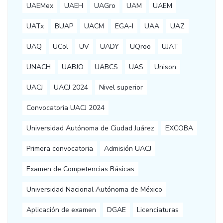
UAEMex
UAEH
UAGro
UAM
UAEM
UATx
BUAP
UACM
EGA-I
UAA
UAZ
UAQ
UCol
UV
UADY
UQroo
UJAT
UNACH
UABJO
UABCS
UAS
Unison
UACJ
UACJ 2024
Nivel superior
Convocatoria UACJ 2024
Universidad Autónoma de Ciudad Juárez
EXCOBA
Primera convocatoria
Admisión UACJ
Examen de Competencias Básicas
Universidad Nacional Autónoma de México
Aplicación de examen
DGAE
Licenciaturas