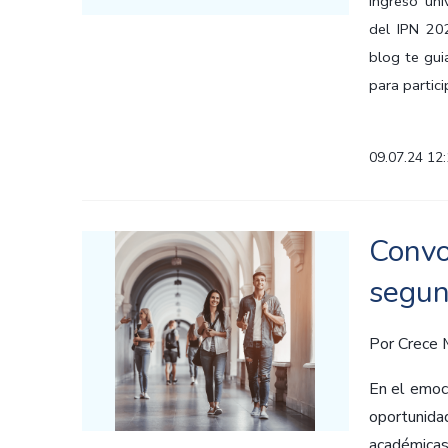
ingreso uni
del IPN 202
blog te gui
para partici
09.07.24 12
Convo
segun
Por
Crece
En el emoci
oportunida
académicas