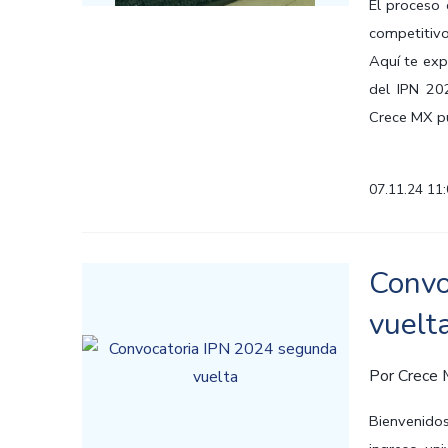
El proceso 
competitivo,
Aquí te exp
del IPN 20
Crece MX pu
07.11.24 11
Convo
vuelt
Por
Crece
Bienvenidos