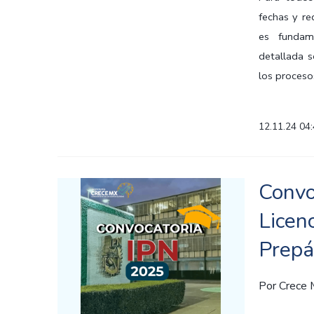
fechas y re
es fundam
detallada s
los proceso
12.11.24 04
Convo
Licen
Prepá
Por
Crece