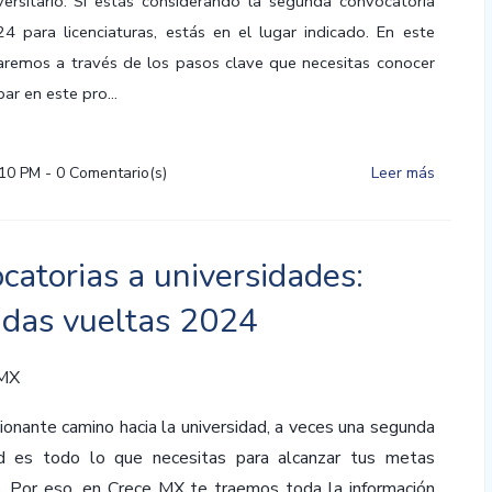
versitario. Si estás considerando la segunda convocatoria
4 para licenciaturas, estás en el lugar indicado. En este
aremos a través de los pasos clave que necesitas conocer
par en este pro...
:10 PM
-
0
Comentario(s)
Leer más
catorias a universidades:
das vueltas 2024
 MX
onante camino hacia la universidad, a veces una segunda
d es todo lo que necesitas para alcanzar tus metas
. Por eso, en Crece MX te traemos toda la información