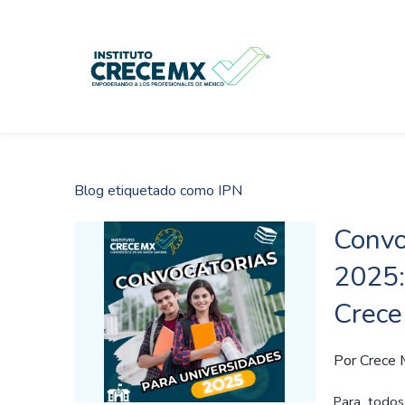
Skip
to
main
content
Blog etiquetado como IPN
Convo
2025:
Crec
Por
Crece
Para todos 