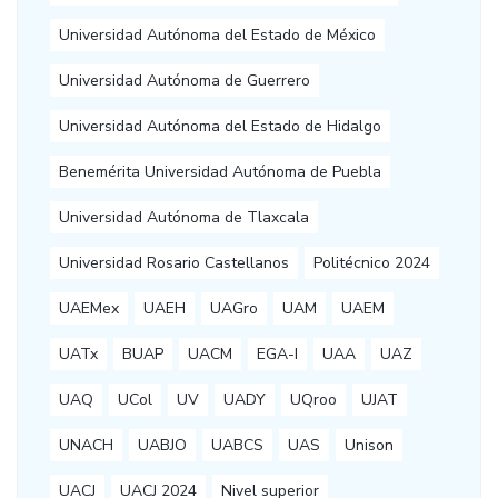
Universidad Autónoma del Estado de México
Universidad Autónoma de Guerrero
Universidad Autónoma del Estado de Hidalgo
Benemérita Universidad Autónoma de Puebla
Universidad Autónoma de Tlaxcala
Universidad Rosario Castellanos
Politécnico 2024
UAEMex
UAEH
UAGro
UAM
UAEM
UATx
BUAP
UACM
EGA-I
UAA
UAZ
UAQ
UCol
UV
UADY
UQroo
UJAT
UNACH
UABJO
UABCS
UAS
Unison
UACJ
UACJ 2024
Nivel superior