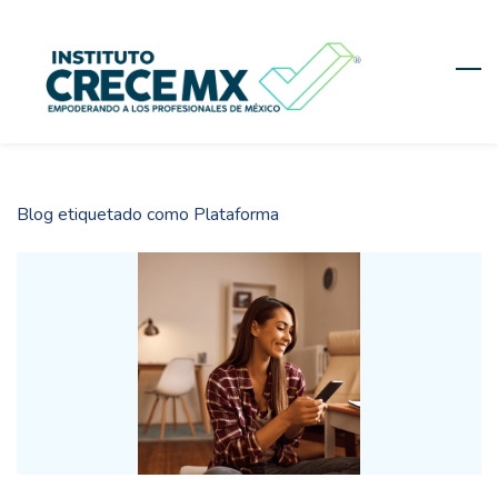
Skip
to
main
content
Blog etiquetado como Plataforma