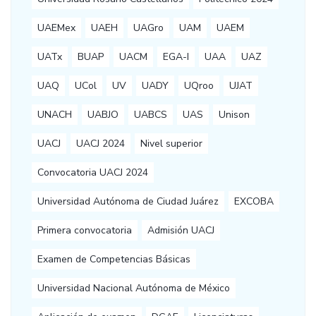
UAEMex
UAEH
UAGro
UAM
UAEM
UATx
BUAP
UACM
EGA-I
UAA
UAZ
UAQ
UCol
UV
UADY
UQroo
UJAT
UNACH
UABJO
UABCS
UAS
Unison
UACJ
UACJ 2024
Nivel superior
Convocatoria UACJ 2024
Universidad Autónoma de Ciudad Juárez
EXCOBA
Primera convocatoria
Admisión UACJ
Examen de Competencias Básicas
Universidad Nacional Autónoma de México