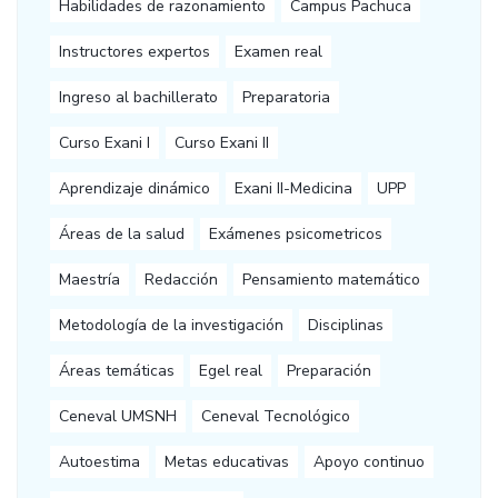
Habilidades de razonamiento
Campus Pachuca
Instructores expertos
Examen real
Ingreso al bachillerato
Preparatoria
Curso Exani I
Curso Exani II
Aprendizaje dinámico
Exani II-Medicina
UPP
Áreas de la salud
Exámenes psicometricos
Maestría
Redacción
Pensamiento matemático
Metodología de la investigación
Disciplinas
Áreas temáticas
Egel real
Preparación
Ceneval UMSNH
Ceneval Tecnológico
Autoestima
Metas educativas
Apoyo continuo