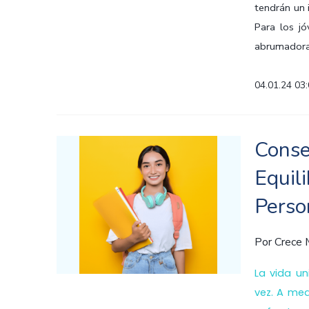
tendrán un 
Para los j
abrumadora, 
04.01.24 03
Conse
Equili
Perso
Por
Crece
La vida un
vez. A med