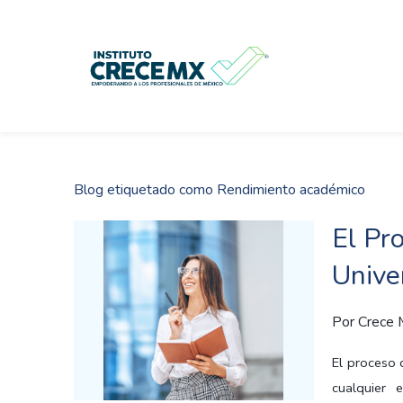
Skip
to
main
content
Blog etiquetado como Rendimiento académico
El Pr
Unive
Por
Crece
El proceso 
cualquier 