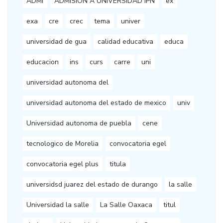
ADMI
ADMISION A UNIVERSIDAD IPN
ex
exa
cre
crec
tema
univer
universidad de gua
calidad educativa
educa
educacion
ins
curs
carre
uni
universidad autonoma del
universidad autonoma del estado de mexico
univ
Universidad autonoma de puebla
cene
tecnologico de Morelia
convocatoria egel
convocatoria egel plus
titula
universidsd juarez del estado de durango
la salle
Universidad la salle
La Salle Oaxaca
titul