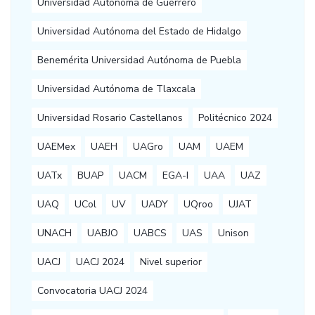
Universidad Autónoma de Guerrero
Universidad Autónoma del Estado de Hidalgo
Benemérita Universidad Autónoma de Puebla
Universidad Autónoma de Tlaxcala
Universidad Rosario Castellanos
Politécnico 2024
UAEMex
UAEH
UAGro
UAM
UAEM
UATx
BUAP
UACM
EGA-I
UAA
UAZ
UAQ
UCol
UV
UADY
UQroo
UJAT
UNACH
UABJO
UABCS
UAS
Unison
UACJ
UACJ 2024
Nivel superior
Convocatoria UACJ 2024