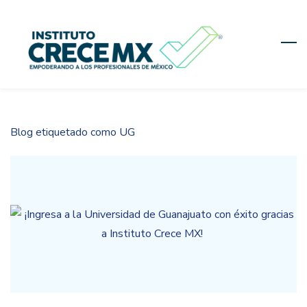
Skip
to
main
content
Blog etiquetado como UG