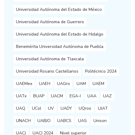
Universidad Autónoma del Estado de México
Universidad Autónoma de Guerrero
Universidad Autónoma del Estado de Hidalgo
Benemérita Universidad Autónoma de Puebla
Universidad Autónoma de Tlaxcala
Universidad Rosario Castellanos
Politécnico 2024
UAEMex
UAEH
UAGro
UAM
UAEM
UATx
BUAP
UACM
EGA-I
UAA
UAZ
UAQ
UCol
UV
UADY
UQroo
UJAT
UNACH
UABJO
UABCS
UAS
Unison
UACJ
UACJ 2024
Nivel superior